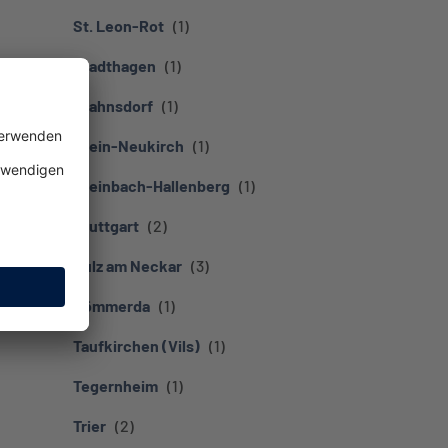
St. Leon-Rot
Stadthagen
Stahnsdorf
Stein-Neukirch
Steinbach-Hallenberg
Stuttgart
Sulz am Neckar
Sömmerda
Taufkirchen (Vils)
Tegernheim
Trier