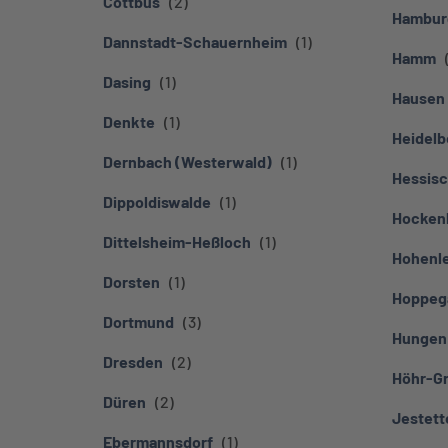
Cottbus
Hambur
Dannstadt-Schauernheim
Hamm
Dasing
Hausen
Denkte
Heidelb
Dernbach (Westerwald)
Hessisc
Dippoldiswalde
Hocken
Dittelsheim-Heßloch
Hohenl
Dorsten
Hoppeg
Dortmund
Hungen
Dresden
Höhr-G
Düren
Jestett
Ebermannsdorf