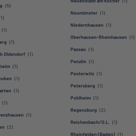
Neuenstadt am Kocher
g
Neumünster
Niedernhausen
Oberhausen-Rheinhausen
erg
Passau
h Oldendorf
Penzlin
heim
Pesterwitz
euben
Petersberg
arten
Pohlheim
Regensburg
renzhausen
Reichenbach/O.L.
en
Rheinfelden (Baden)