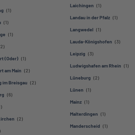
Laichingen
ng
Landau in der Pfalz
m
Langwedel
ge
Lauda-Königshofen
Leipzig
rt (Oder)
Ludwigshafen am Rhein
rt am Main
Lüneburg
g im Breisgau
Lünen
rg
Mainz
Malterdingen
irchen
Manderscheid