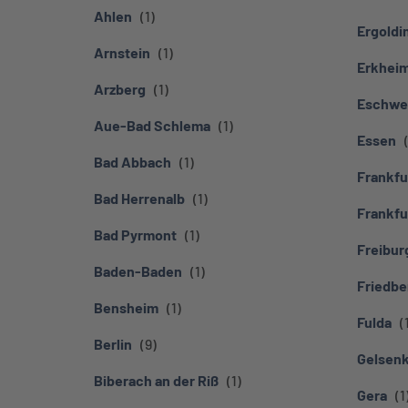
Ahlen
Ergoldi
Arnstein
Erkhei
Arzberg
Eschwe
Aue-Bad Schlema
Essen
Bad Abbach
Frankfu
Bad Herrenalb
Frankfu
Bad Pyrmont
Freibur
Baden-Baden
Friedbe
Bensheim
Fulda
Berlin
Gelsenk
Biberach an der Riß
Gera