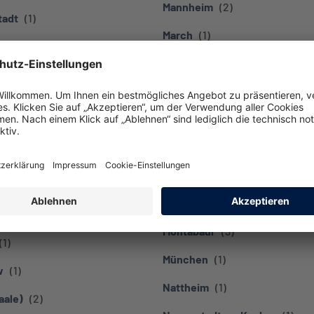
Mannheim
tadt
March
 an der Brenz
Maulburg
Maxhütte-Haidhof
d
Memmingen
ttensee
Menden (Sauerland)
ehn
Meppen
hain
Minfeld
ld
Montabaur
München
w
Nattheim
aale)