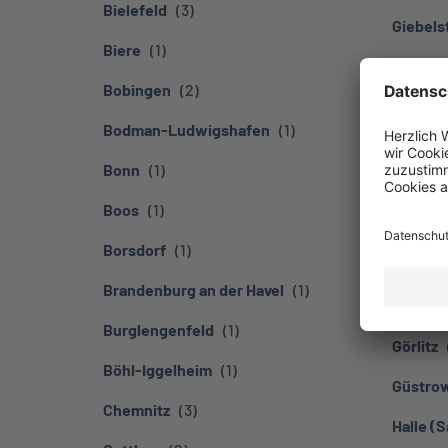
Bielefeld
Giebels
Biere
Giengen
Bobingen
Gießen
Bodman-Ludwigshafen
Grabfel
Bonn
Groß Wi
Boos
Großef
Borsdorf
Großen
Brandenburg an der Havel
Grünwa
Burglengenfeld
Görlitz
Böhl-Iggelheim
Güstro
Chemnitz
Halle (S