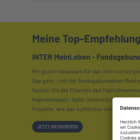
Meine Top-Empfehlun
INTER MeinLeben - Fondsgebun
Mit gutem Gewissen für das Alter vorsorge
Das geht – mit der fondsgebundenen Rente
Nutzen Sie die Chancen des Kapitalmarktes
Kapitalanlagen. Dafür unterstützen wir in 
Projekte, wie das Aufforsten von Wäldern.
LINK OPENS IN NEW TAB
JETZT INFORMIEREN