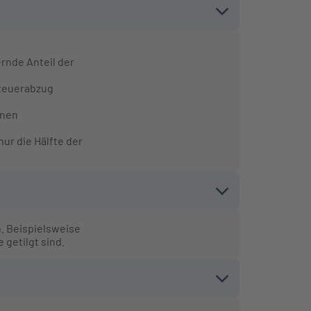
rnde Anteil der
Steuerabzug
nnen
nur die Hälfte der
. Beispielsweise
getilgt sind.