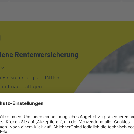
g
dene Rentenversicherung
n?
nversicherung der INTER.
 mit nachhaltigen
Kooperation mit bessergrün