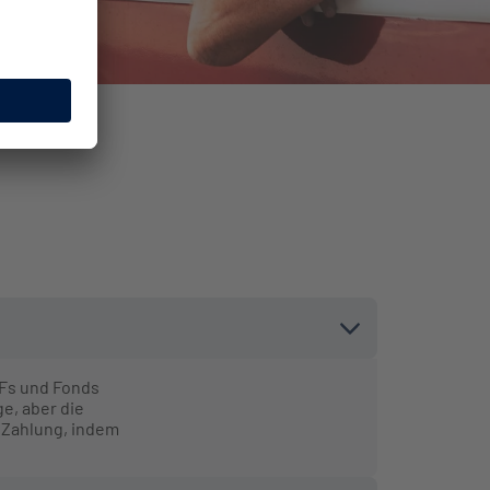
TFs und Fonds
e, aber die
r Zahlung, indem