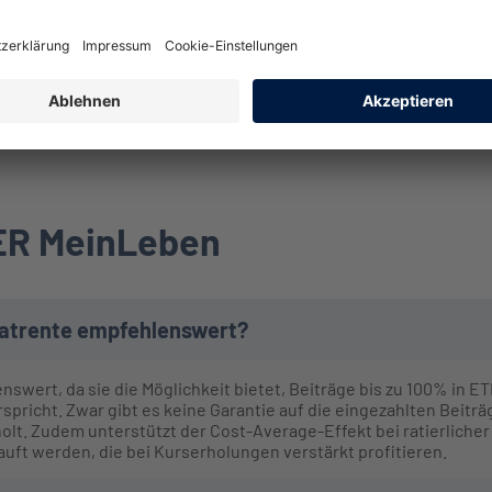
TER MeinLeben
vatrente empfehlenswert?
swert, da sie die Möglichkeit bietet, Beiträge bis zu 100% in E
pricht. Zwar gibt es keine Garantie auf die eingezahlten Beiträg
olt. Zudem unterstützt der Cost-Average-Effekt bei ratierliche
uft werden, die bei Kurserholungen verstärkt profitieren.