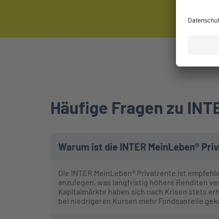
Häufige Fragen zu IN
Warum ist die INTER MeinLeben® Pri
Die INTER MeinLeben® Privatrente ist empfehlen
anzulegen, was langfristig höhere Renditen vers
Kapitalmärkte haben sich nach Krisen stets erh
bei niedrigeren Kursen mehr Fondsanteile geka