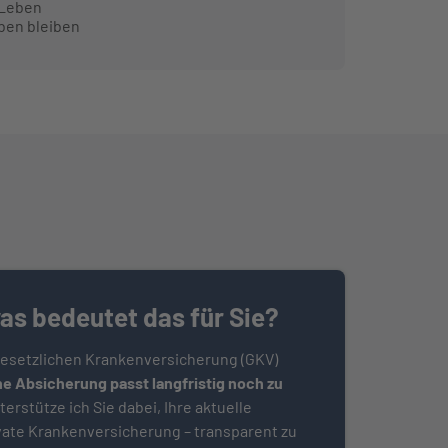
 Leben
ben bleiben
s bedeutet das für Sie?
esetzlichen Krankenversicherung (GKV)
e Absicherung passt langfristig noch zu
erstütze ich Sie dabei, Ihre aktuelle
ivate Krankenversicherung – transparent zu