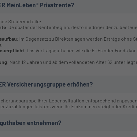
TER MeinLeben® Privatrente?
nde Steuervorteile:
nte
: Je später der Rentenbeginn, desto niedriger der zu besteue
saufbau
: Im Gegensatz zu Direktanlagen werden Erträge ohne 
n.
euerpflicht
: Das Vertragsguthaben wie die ETFs oder Fonds kö
.
lung
: Nach 12 Jahren und ab dem vollendeten Alter 62 unterliegt 
NTER Versicherungsgruppe erhöhen?
sicherungsgruppe Ihrer Lebenssituation entsprechend anpassen
er Zuzahlungen leisten, wenn Ihr Einkommen steigt oder Kredite 
dsguthaben entnehmen?