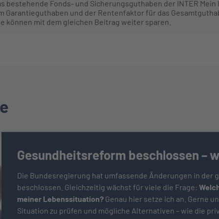
f das bestehende Fonds- und Sicherungsguthaben der INTER Mein
em Garantieguthaben und der Rentenfaktor für das Gesamtgutha
ie können mit dem gleichen Beitrag weiter sparen.
ie
Gesundheitsreform beschlossen – wa
Die Bundesregierung hat umfassende Änderungen in der g
beschlossen. Gleichzeitig wächst für viele die Frage:
Welch
meiner Lebenssituation?
Genau hier setze ich an. Gerne unt
Situation zu prüfen und mögliche Alternativen – wie die pr