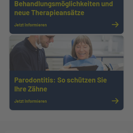
Behandlungsmöglichkeiten und
neue Therapieansätze
Jetzt Informieren
Parodontitis: So schützen Sie
Ihre Zähne
Jetzt Informieren