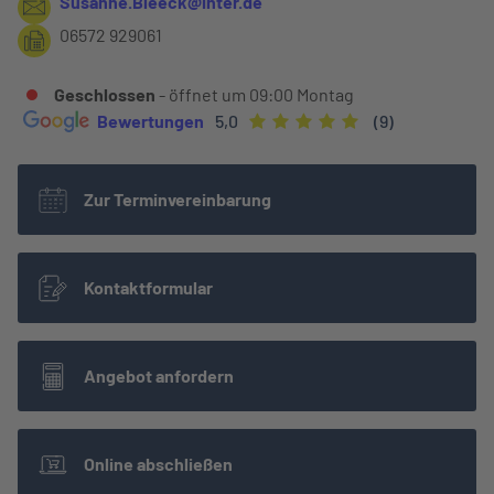
Susanne.Bleeck@inter.de
06572 929061
Geschlossen
- öffnet um
09:00
Montag
Bewertungen
5,0
(9)
Zur Terminvereinbarung
Kontaktformular
Angebot anfordern
Online abschließen