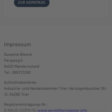
LINK OPENS IN NEW TAB
ZUR HOMEPAGE
Impressum
Susanne Bleeck
We
Pergweg 5
Ge
54531 Manderscheid
Er
Tel.: 065721260
ne
Aufsichtsbehörde:
We
Industrie- und Handelskammer Trier, Herzogenbuscher Str.
Ve
12, 54292 Trier
ei
is
Registereintragungs Nr.:
Be
D-NNJG-CIOPX-70,
www.vermittlerregister.info