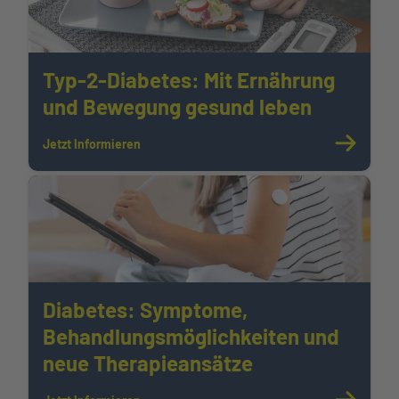
Typ-2-Diabetes: Mit Ernährung
und Bewegung gesund leben
Jetzt Informieren
Diabetes: Symptome,
Behandlungsmöglichkeiten und
neue Therapieansätze