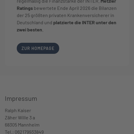
regelmäßig die Finanzstärke der INTER.
Metzler
Ratings
bewertete Ende April 2026 die Bilanzen
der 25 größten privaten Krankenversicherer in
Deutschland und
platzierte die INTER unter den
zwei besten
.
LINK OPENS IN NEW TAB
ZUR HOMEPAGE
Impressum
Ralph Kaiser
We
Zäher Wille 3 a
Ge
68305 Mannheim
Er
Tel.: 062179933849