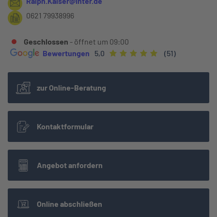
Ralph.Kaiser@inter.de
0621 79938996
Geschlossen
- öffnet um
09:00
Bewertungen
5,0
(51)
zur Online-Beratung
Kontaktformular
Angebot anfordern
Online abschließen