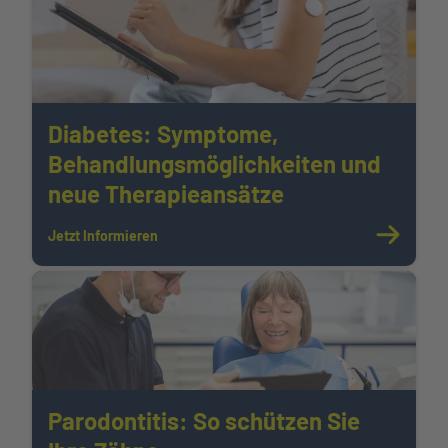
Diabetes: Symptome,
Behandlungsmöglichkeiten und
neue Therapieansätze
Jetzt Informieren
Parodontitis: So schützen Sie