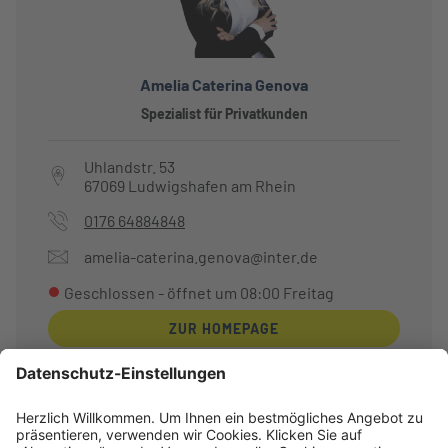
Amelia Caterina Genova
Spezialist für Privatkunden
Uhlandstr. 53
67069
Ludwigshafen am Rhein
0176 64884848
amelia-caterina.genova@inter.de
Geschlossen
- öffnet um
08:00
Freitag
ZUR HOMEPAGE
Sie sind hier:
Startseite
Deutschland
Ludwigshafen am Rhein