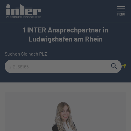
Link to main website
Meinen Standort nutzen
MENU
1 INTER Ansprechpartner in
Ludwigshafen am Rhein
Suchen Sie nach PLZ
Submit a search.
City, State/Province, Zip or City & Country