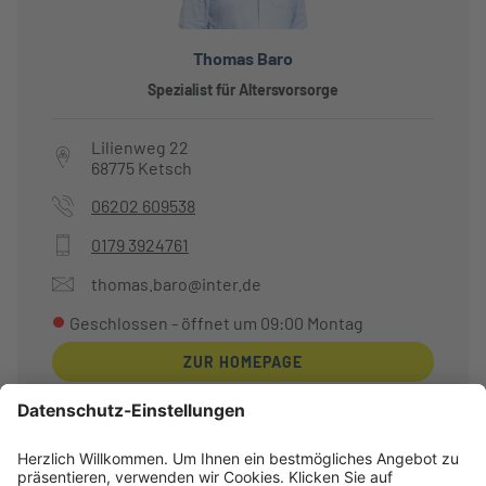
Thomas Baro
Spezialist für Altersvorsorge
Lilienweg 22
68775
Ketsch
06202 609538
0179 3924761
thomas.baro@inter.de
Geschlossen
- öffnet um
09:00
Montag
ZUR HOMEPAGE
Sie sind hier:
Startseite
Deutschland
Ketsch