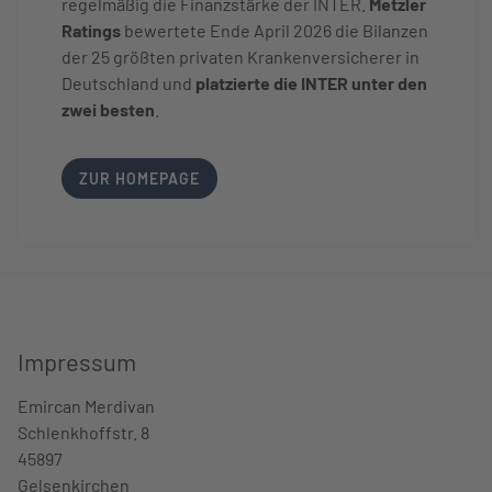
regelmäßig die Finanzstärke der INTER.
Metzler
Ratings
bewertete Ende April 2026 die Bilanzen
der 25 größten privaten Krankenversicherer in
Deutschland und
platzierte die INTER unter den
zwei besten
.
LINK OPENS IN NEW TAB
ZUR HOMEPAGE
Impressum
Emircan Merdivan
We
Schlenkhoffstr. 8
Ge
45897
Er
Gelsenkirchen