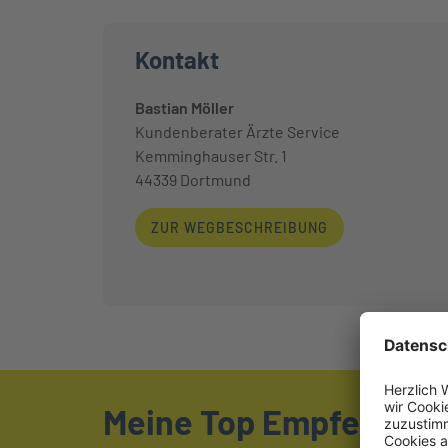
Kontakt
Bastian Möller
Kundenberater Ärzte Service
Kemminghauser Str. 1
44339
Dortmund
ZUR WEGBESCHREIBUNG
Meine Top Empfehlung