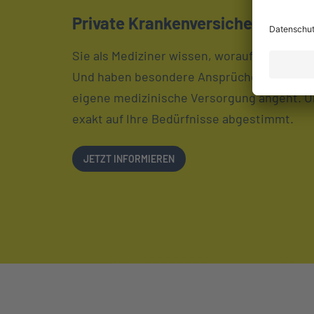
Private Krankenversicherung für
Sie als Mediziner wissen, worauf es beim
Und haben besondere Ansprüche an Qualität
eigene medizinische Versorgung angeht. U
exakt auf Ihre Bedürfnisse abgestimmt.
LINK OPENS IN NEW TAB
JETZT INFORMIEREN