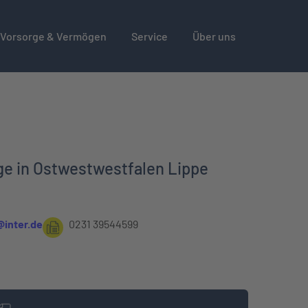
Vorsorge & Vermögen
Service
Über uns
rge in Ostwestwestfalen Lippe
@inter.de
0231 39544599