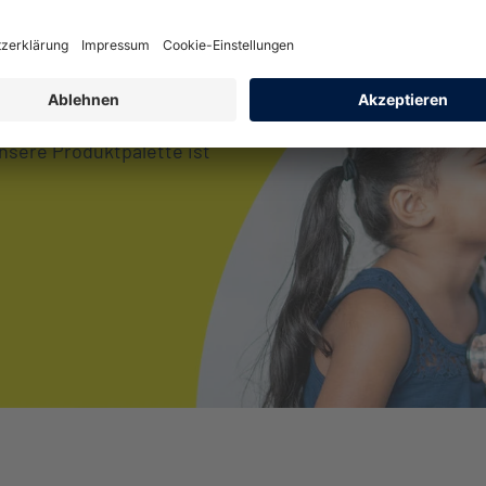
 Ärzte
 Thema Gesundheit ankommt.
 und Service, was Ihre
nsere Produktpalette ist